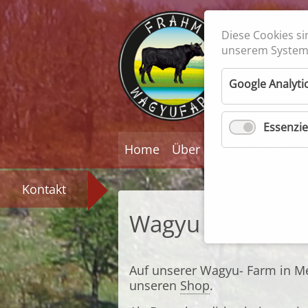
Diese Cookies si
unserem System 
Rindfleis
Feiner Ge
Google Analyti
Essenzie
Navigation
Home
Über uns
Beef
Neuig
überspringen
Kontakt
Wagyu Fleisch k
Auf unserer Wagyu- Farm in M
unseren
Shop
.