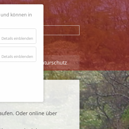
h und können in
Suchbegriffe
Details einblenden
Details einblenden
nschlachtung
Naturschutz
ufen. Oder online über