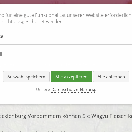
nd für eine gute Funktionalität unserer Website erforderlic
nicht ausgeschaltet werden.
ch 100%
schmack garantiert
cs
ll
keiten
Quiz
Gastronomie
Rezepte
Ankauf
Loh
Auswahl speichern
Alle akzeptieren
Alle ablehnen
Unsere
Datenschutzerklärung
.
aufen
ecklenburg Vorpommern können Sie Wagyu Fleisch ka