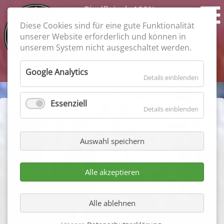
Rindfleisch 100%
Feiner Geschmack
Diese Cookies sind für eine gute Funktionalität
garantiert
unserer Website erforderlich und können in
unserem System nicht ausgeschaltet werden.
Suchbegriffe
Google Analytics
Details einblenden
Essenziell
Details einblenden
Neuigkeiten - Wagyu
Rinder
Auswahl speichern
Interessante Neuigkeiten, Informationen und
Alle akzeptieren
Hintergrunddetails zu unserer Wagyufarm in
Techentin
(Mecklenburg Vorpommern). Sie
Alle ablehnen
haben
Fragen
zur artgerechten
Zucht
und
Haltung von
Wagyu- Rindern
?