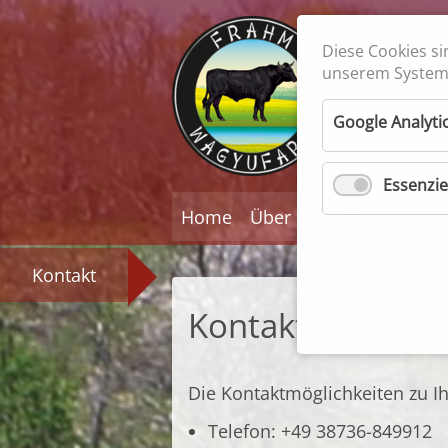
Diese Cookies si
unserem System 
Rindfleis
Feiner Ge
Google Analyti
Essenzie
Navigation
Home
Über uns
Beef
Neuig
überspringen
Kontakt
Kontakt
Die Kontaktmöglichkeiten zu I
Telefon:
+49 38736-849912