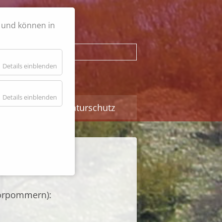
h und können in
Suchbegriffe
Details einblenden
Details einblenden
nschlachtung
Naturschutz
orpommern):