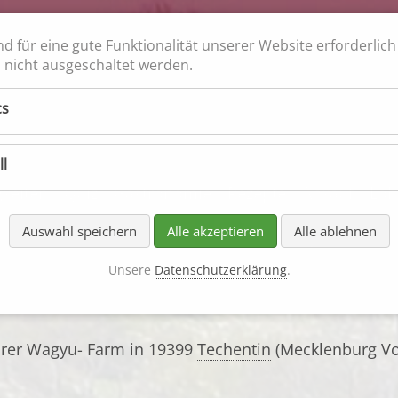
nd für eine gute Funktionalität unserer Website erforderlic
nicht ausgeschaltet werden.
ch 100%
schmack garantiert
cs
ll
keiten
Quiz
Gastronomie
Rezepte
Ankauf
Loh
Auswahl speichern
Alle akzeptieren
Alle ablehnen
Unsere
Datenschutzerklärung
.
hrer Wagyu- Farm in 19399
Techentin
(Mecklenburg V