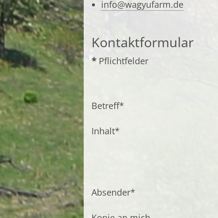
info@wagyufarm.de
Kontaktformular
*
Pflichtfelder
Pflichtfeld
Betreff
*
Pflichtfeld
Inhalt
*
Pflichtfeld
Absender
*
Kopie an mich