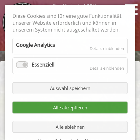
Rindfleisch 100%
Feiner Geschmack
Diese Cookies sind für eine gute Funktionalität
garantiert
unserer Website erforderlich und können in
unserem System nicht ausgeschaltet werden.
Suchbegriffe
Google Analytics
Details einblenden
Essenziell
Details einblenden
Navigation
Kontakt
überspringen
AGB
Auswahl speichern
Impressum
Datenschutz
Alle akzeptieren
QS
VLOG
Alle ablehnen
Lageplan
Sitemap