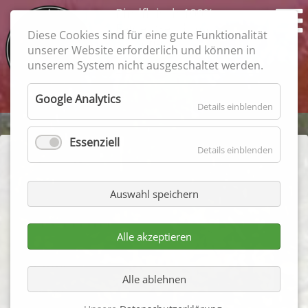
Rindfleisch 100%
Feiner Geschmack
Diese Cookies sind für eine gute Funktionalität
garantiert
unserer Website erforderlich und können in
unserem System nicht ausgeschaltet werden.
Suchbegriffe
Google Analytics
Details einblenden
Essenziell
Details einblenden
Aktuelles
Auswahl speichern
1. Termin
Alle akzeptieren
31.12.2016
Alle ablehnen
Schwerin